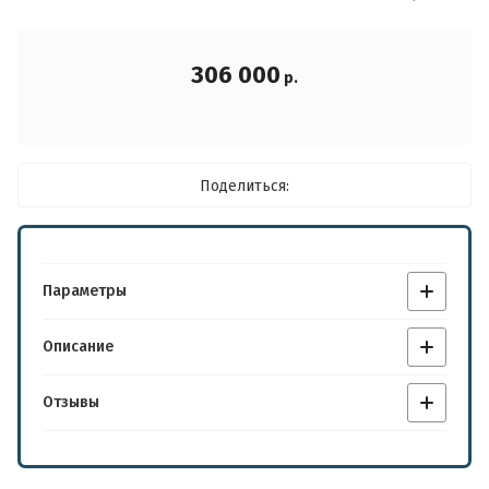
Новинка:
306 000
р.
Пароль:
Спецпредложение:
Поделиться:
Войти
Регистрация
Результатов на странице:
Параметры
Забыли пароль?
Описание
Найти
Отзывы